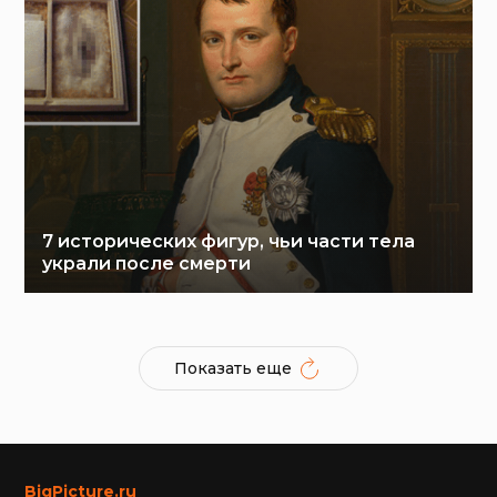
7 исторических фигур, чьи части тела
украли после смерти
Показать еще
BigPicture.ru