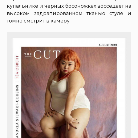
купальнике и черных босоножках восседает на
высоком задрапированном тканью стуле и
томно смотрит в камеру.