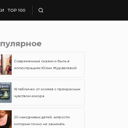
КИ
TOP 100
Поиск
пулярное
Современные сказки и быль в
иллюстрациях Юлии Журавлевой
16 табличек от хозяев с прекрасным
чувством юмора
20 находчивых детей, хитрости
которым точно не занимать