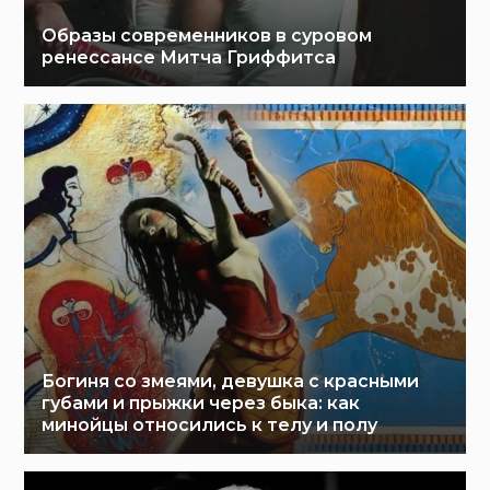
Образы современников в суровом
ренессансе Митча Гриффитса
Богиня со змеями, девушка с красными
губами и прыжки через быка: как
минойцы относились к телу и полу