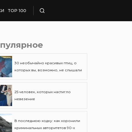
КИ
TOP 100
Поиск
пулярное
30 необычайно красивых птиц, о
которых вы, возможно, не слышали
25 человек, которых настигло
невезение
В последнюю ходку: как хоронили
криминальных авторитетов 90-х