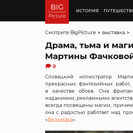
ИСТОРИЯ
ПУТЕШЕСТВ
Смотрите
BigPicture
➤
выставка
➤
Драма, тьма и маг
Мартины Фачково
0
Словацкий иллюстратор Марти
прекрасных фэнтезийных работ, 
в качестве обоев. Она фрила
изданиями, рекламными агентств
всегда посвящены магии, причем
она с радостью работает над пр
«
Ведьмака
».