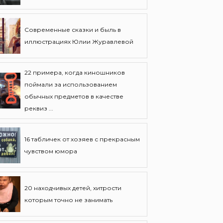
Современные сказки и быль в
иллюстрациях Юлии Журавлевой
22 примера, когда киношников
поймали за использованием
обычных предметов в качестве
реквиз ...
16 табличек от хозяев с прекрасным
чувством юмора
20 находчивых детей, хитрости
которым точно не занимать