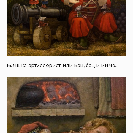
16. Яшка-артиллерист, или Бац, бац и мимо…