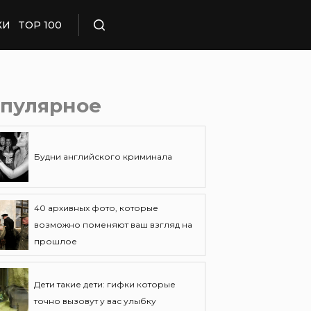
КИ
TOP 100
Поиск
пулярное
Будни английского криминала
40 архивных фото, которые
возможно поменяют ваш взгляд на
прошлое
Дети такие дети: гифки которые
точно вызовут у вас улыбку