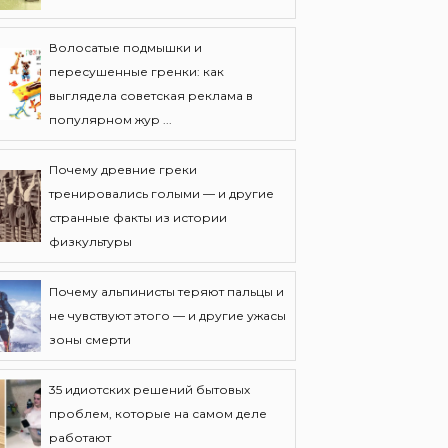
Волосатые подмышки и
пересушенные гренки: как
выглядела советская реклама в
популярном жур ...
Почему древние греки
тренировались голыми — и другие
странные факты из истории
физкультуры
Почему альпинисты теряют пальцы и
не чувствуют этого — и другие ужасы
зоны смерти
35 идиотских решений бытовых
проблем, которые на самом деле
работают