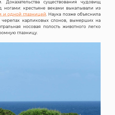
. Доказательства существования чудовищ
д ногами: крестьяне веками выкапывали из
и и одной глазницей
. Наука позже объяснила
о черепах карликовых слонов, вымерших на
тральная носовая полость животного легко
ромную глазницу.