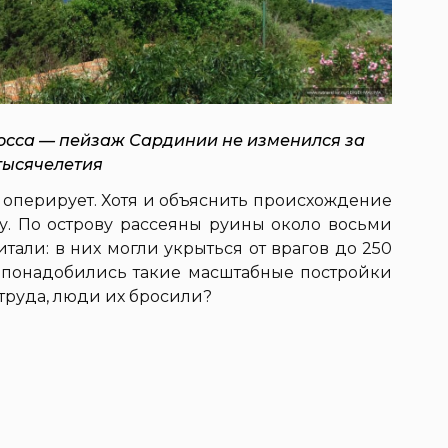
сса — пейзаж Сардинии не изменился за
тысячелетия
 оперирует. Хотя и объяснить происхождение
лу. По острову рассеяны руины около восьми
тали: в них могли укрыться от врагов до 250
 понадобились такие масштабные постройки
 труда, люди их бросили?