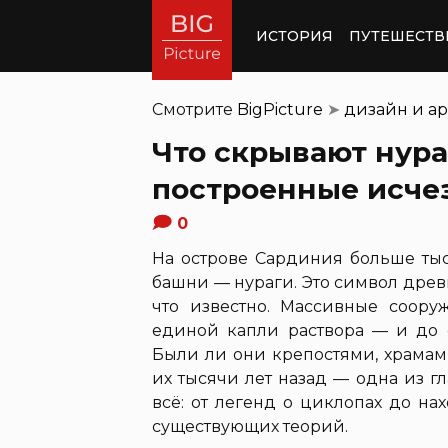
ИСТОРИЯ
ПУТЕШЕСТВ
Смотрите
BigPicture
➤
дизайн и ар
Что скрывают нур
построенные исче
0
На острове Сардиния больше ты
башни — нураги. Это символ древ
что известно. Массивные соору
единой капли раствора — и до 
Были ли они крепостями, храмам
их тысячи лет назад — одна из 
всё: от легенд о циклопах до на
существующих теорий.