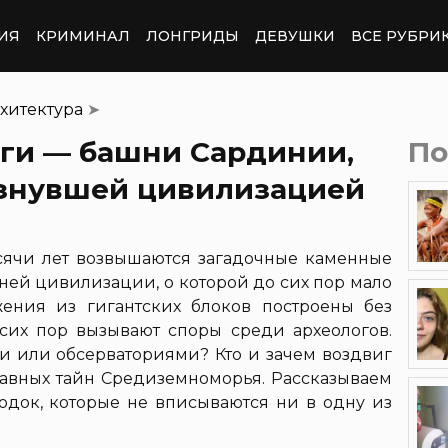
ИЯ
КРИМИНАЛ
ЛОНГРИДЫ
ДЕВУШКИ
ВСЕ РУБРИ
хитектура
➤
аги — башни Сардинии,
По
знувшей цивилизацией
сячи лет возвышаются загадочные каменные
ней цивилизации, о которой до сих пор мало
жения из гигантских блоков построены без
сих пор вызывают споры среди археологов.
и или обсерваториями? Кто и зачем воздвиг
главных тайн Средиземноморья. Рассказываем
ходок, которые не вписываются ни в одну из