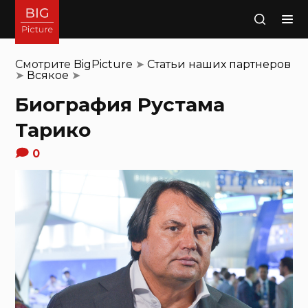
Поиск
Смотрите
BigPicture
➤
Статьи наших партнеров
➤
Всякое
➤
Биография Рустама
Тарико
0