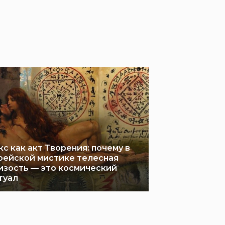
кс как акт Творения: почему в
рейской мистике телесная
изость — это космический
туал