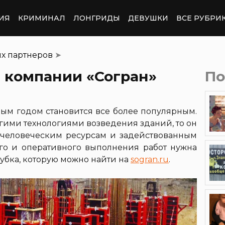
ИЯ
КРИМИНАЛ
ЛОНГРИДЫ
ДЕВУШКИ
ВСЕ РУБРИ
их партнеров
➤
 компании «Согран»
По
дым годом становится все более популярным.
угими технологиями возведения зданий, то он
 человеческим ресурсам и задействованным
го и оперативного выполнения работ нужна
убка, которую можно найти на
sogran.ru
.