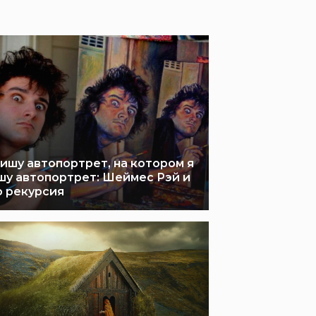
пишу автопортрет, на котором я
шу автопортрет: Шеймес Рэй и
о рекурсия