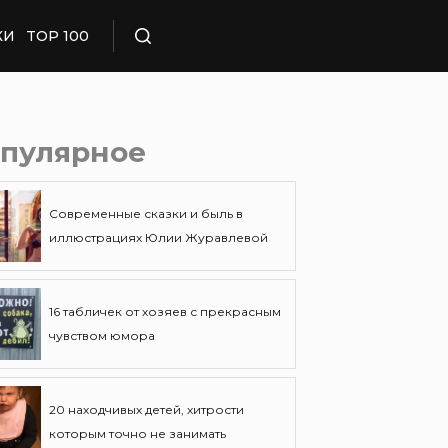
КИ
TOP 100
Поиск
пулярное
Современные сказки и быль в
иллюстрациях Юлии Журавлевой
16 табличек от хозяев с прекрасным
чувством юмора
20 находчивых детей, хитрости
которым точно не занимать