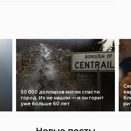
Се
50 000 долларов могли спасти
ев
город. Их не нашли — и он горит
бл
уже больше 60 лет
ри
Новые посты