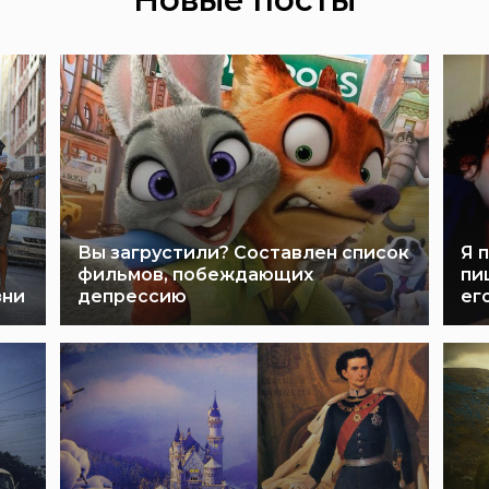
Вы загрустили? Составлен список
Я 
фильмов, побеждающих
пи
зни
депрессию
ег