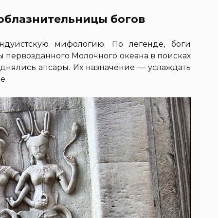
соблазнительницы богов
индуистскую мифологию. По легенде, боги
 первозданного Молочного океана в поисках
однялись апсары. Их назначение — услаждать
е.