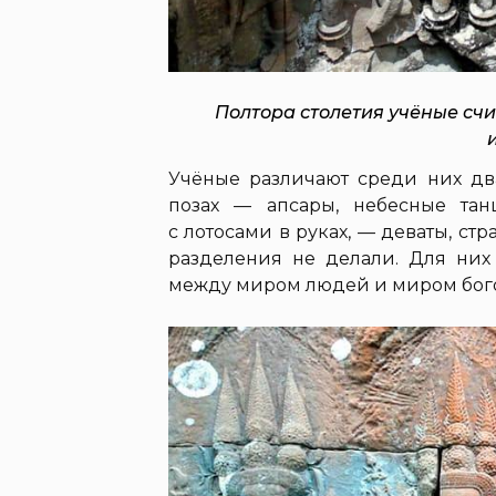
Полтора столетия учёные сч
Учёные различают среди них д
позах — апсары, небесные тан
с лотосами в руках, — деваты, с
разделения не делали. Для ни
между миром людей и миром бог