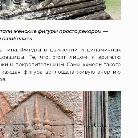
итали женские фигуры просто декором —
и ошибались
ва типа. Фигуры в движении и динамичных
цовщицы. Те, что стоят лицом к зрителю
тражи и покровительницы. Сами кхмеры такого
х каждая фигура воплощала живую энергию
ов.