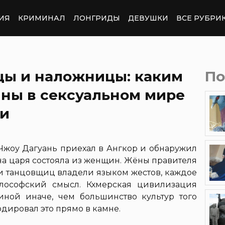
ИЯ
КРИМИНАЛ
ЛОНГРИДЫ
ДЕВУШКИ
ВСЕ РУБРИ
цы и наложницы: каким
По
ны в сексуальном мире
ии
 Чжоу Дагуань приехал в Ангкор и обнаружил
ана царя состояла из женщин. Жёны правителя
чи танцовщиц владели языком жестов, каждое
лософский смысл. Кхмерская цивилизация
ной иначе, чем большинство культур того
дировал это прямо в камне.