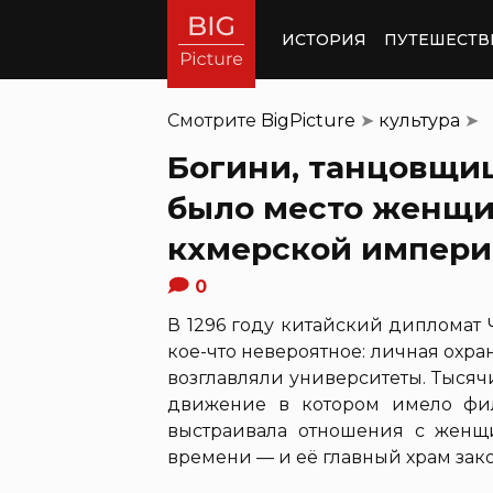
ИСТОРИЯ
ПУТЕШЕСТВ
Смотрите
BigPicture
➤
культура
➤
Богини, танцовщи
было место женщи
кхмерской импер
0
В 1296 году китайский дипломат
кое-что невероятное: личная охр
возглавляли университеты. Тыся
движение в котором имело фи
выстраивала отношения с женщи
времени — и её главный храм зако