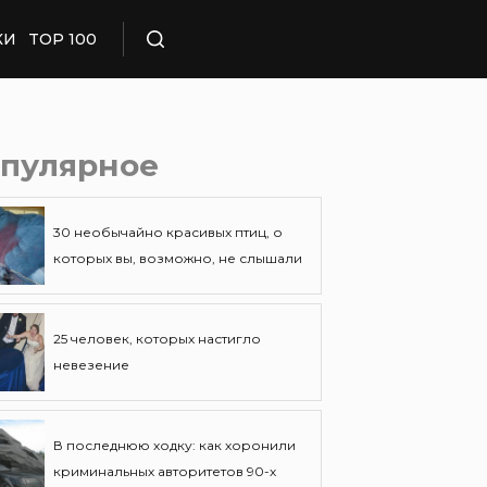
КИ
TOP 100
Поиск
пулярное
30 необычайно красивых птиц, о
которых вы, возможно, не слышали
25 человек, которых настигло
невезение
В последнюю ходку: как хоронили
криминальных авторитетов 90-х