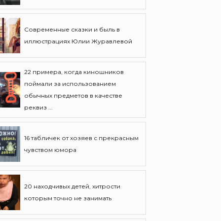
Современные сказки и быль в
иллюстрациях Юлии Журавлевой
22 примера, когда киношников
поймали за использованием
обычных предметов в качестве
реквиз ...
16 табличек от хозяев с прекрасным
чувством юмора
20 находчивых детей, хитрости
которым точно не занимать