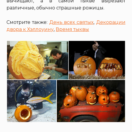
вычищают, а в самой тыкве вырезают
различные, обычно страшные рожицы.
Смотрите также:
День всех святых
,
Декорации
двора к Хэллоуину
,
Время тыквы