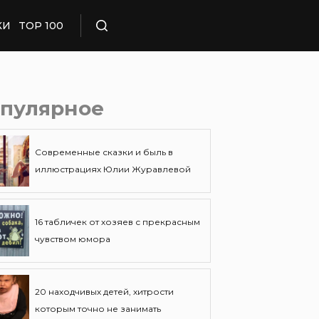
КИ
TOP 100
Поиск
пулярное
Современные сказки и быль в
иллюстрациях Юлии Журавлевой
16 табличек от хозяев с прекрасным
чувством юмора
20 находчивых детей, хитрости
которым точно не занимать