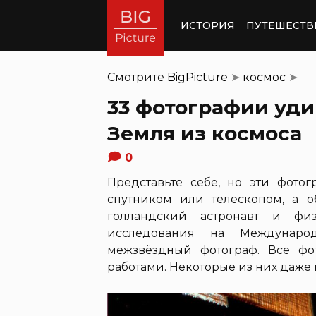
ИСТОРИЯ
ПУТЕШЕСТВ
Смотрите
BigPicture
➤
космос
➤
33 фотографии уд
Земля из космоса
0
Представьте себе, но эти фот
спутником или телескопом, а о
голландский астронавт и фи
исследования на Междунаро
межзвёздный фотограф. Все фо
работами. Некоторые из них даже 