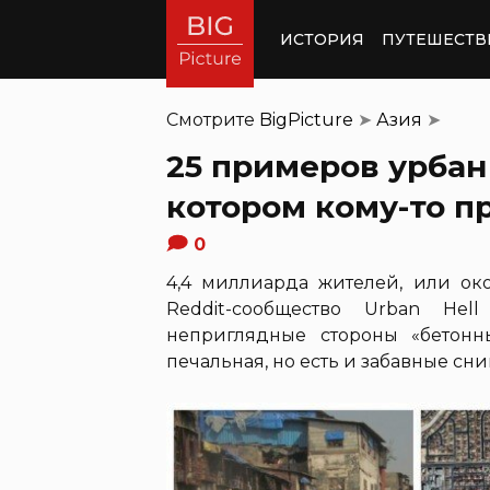
ИСТОРИЯ
ПУТЕШЕСТВ
Смотрите
BigPicture
➤
Азия
➤
25 примеров урбан
котором кому-то п
0
4,4 миллиарда жителей, или око
Reddit-сообщество Urban Hel
неприглядные стороны «бетонн
печальная, но есть и забавные сн