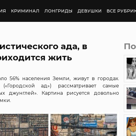
ИЯ
КРИМИНАЛ
ЛОНГРИДЫ
ДЕВУШКИ
ВСЕ РУБРИ
истического ада, в
По
риходится жить
ло 56% населения Земли, живут в городах.
l («Городской ад») рассматривает самые
ых джунглей». Картина рисуется довольно
имки.