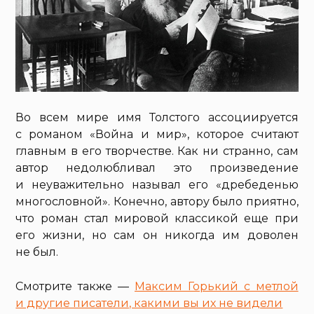
Во всем мире имя Толстого ассоциируется
с романом «Война и мир», которое считают
главным в его творчестве. Как ни странно, сам
автор недолюбливал это произведение
и неуважительно называл его «дребеденью
многословной». Конечно, автору было приятно,
что роман стал мировой классикой еще при
его жизни, но сам он никогда им доволен
не был.
Смотрите также —
Максим Горький с метлой
и другие писатели, какими вы их не видели