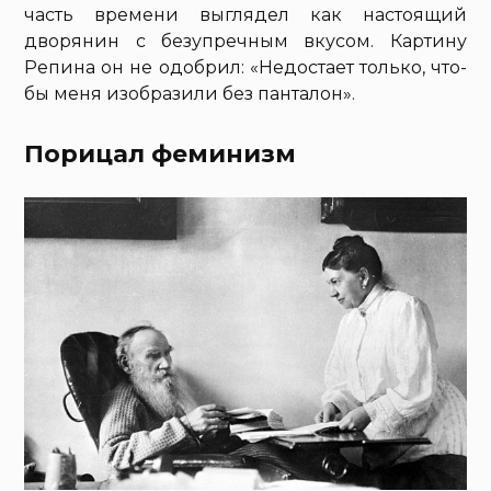
часть времени выглядел как настоящий
дворянин с безупречным вкусом. Картину
Репина он не одобрил: «Не­до­ста­ет толь­ко, что­
бы ме­ня изобра­зили без пан­та­лон».
Порицал феминизм