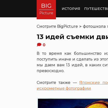
ИСТОРИЯ
ПУТЕШЕСТВ
Смотрите
BigPicture
➤
фотошкола
13 идей съемки д
0
В то время как большинство и
поступить иначе и сделать из эт
мы даем вам 13 идей, в каких с
превосходно.
Смотрите также —
Японские по
искрометные фотографии