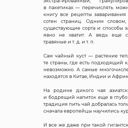
экстрагированный, гранулир
в пакетиках — перечислять можн
книгу все рецепты заваривания 
сотен страниц. Одним словом,
существующие сорта и способы з
явно не хватит. А ведь еще с
травяные и т. д. и т. п.
Сам чайный куст — растение теп
те страны, где есть подходящий 
невозможно. А самые многочисл
находятся в Китае, Индии и Африк
На родине дикого чая азиатс
и бодрящий напиток еще в глубо
традиция пить чай добралась тольк
сначала европейцы научились кури
И все же даже при такой гигантс