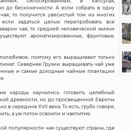
ованный, силосированный, в капсулах,
о до бесконечности. А если собрать в одну
чая, то получится увесистый том из многих
 если задаться целью перепробовать все
аварки чая, то средней человеческой жизни
уществуют ароматизированные, фруктовые,
лолюбивое, поэтому его выращивают только
климат. Севернее Грузии выращивать чай уже
енные и самые доходные чайные плантации
е.
кие народы научились готовить целебный
кой древности, но до просвещенной Европы
о в середине XVII века. То есть, грубо говоря,
ть, а уж потом освоили и чаепитие.
кой популярности чая существуют страны, где