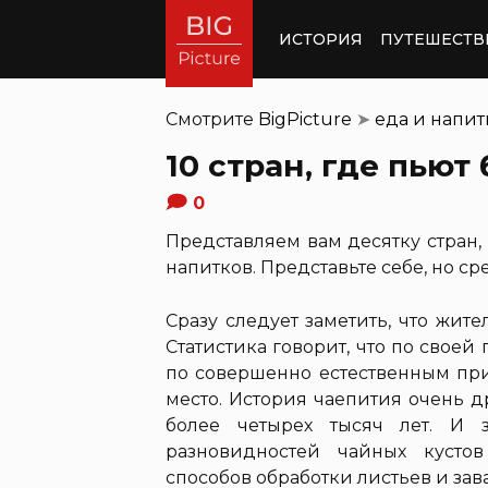
ИСТОРИЯ
ПУТЕШЕСТВ
Смотрите
BigPicture
➤
еда и напи
10 стран, где пьют
0
Представляем вам десятку стран,
напитков. Представьте себе, но с
Сразу следует заметить, что жит
Статистика говорит, что по своей
по совершенно естественным при
место. История чаепития очень д
более четырех тысяч лет. И 
разновидностей чайных кусто
способов обработки листьев и зав