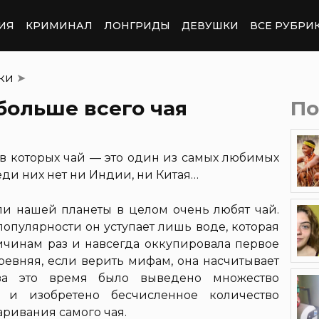
ИЯ
КРИМИНАЛ
ЛОНГРИДЫ
ДЕВУШКИ
ВСЕ РУБРИ
тки
➤
 больше всего чая
По
 в которых чай — это один из самых любимых
реди них нет ни Индии, ни Китая…
ели нашей планеты в целом очень любят чай.
 популярности он уступает лишь воде, которая
чинам раз и навсегда оккупировала первое
ревняя, если верить мифам, она насчитывает
за это время было выведено множество
в и изобретено бесчисленное количество
аривания самого чая.