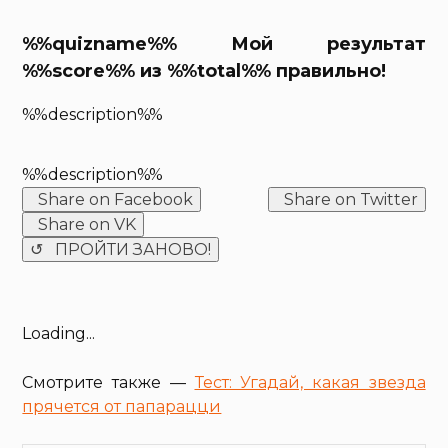
%%quizname%% Мой результат
%%score%% из %%total%% правильно!
%%description%%
%%description%%
Share on Facebook
Share on Twitter
Share on VK
↺ ПРОЙТИ ЗАНОВО!
Loading...
Смотрите также —
Тест: Угадай, какая звезда
прячется от папарацци