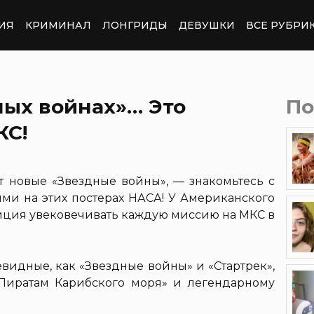
ИЯ
КРИМИНАЛ
ЛОНГРИДЫ
ДЕВУШКИ
ВСЕ РУБРИ
ных войнах»… Это
По
КС!
ят новые «Звездные войны», — знакомьтесь с
и на этих постерах НАСА! У Американского
диция увековечивать каждую миссию на МКС в
евидные, как «Звездные войны» и «Стартрек»,
Пиратам Карибского моря» и легендарному