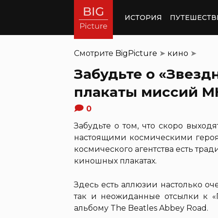
ИСТОРИЯ
ПУТЕШЕСТВ
Смотрите
BigPicture
➤
кино
➤
Забудьте о «Звезд
плакаты миссий М
0
Забудьте о том, что скоро выход
настоящими космическими героям
космического агентства есть тра
киношных плакатах.
Здесь есть аллюзии настолько оч
так и неожиданные отсылки к «
альбому The Beatles Abbey Road.