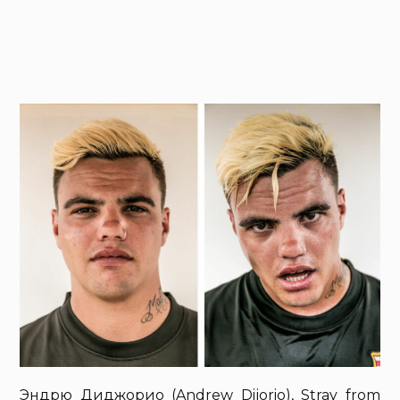
Эндрю Диджорио (Andrew Dijorio), Stray from