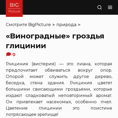
Поиск
Смотрите
BigPicture
➤
природа
➤
«Виноградные» гроздья
глицинии
0
Глициния (вистерия) — это лиана, которая
предпочитает обвиваться вокруг опор.
Опорой может служить другое дерево,
беседка, стена здания. Глициния цветет
большими свисающими гроздьями, которые
издают сладковатый неповторимый аромат.
Он привлекает насекомых, особенно пчел.
Цветение глицинии это поистине
потрясающее зрелище!