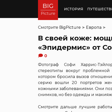
ИСТОРИЯ
ПУТЕШЕСТВ
Смотрите
BigPicture
➤
Европа
➤
В своей коже: мо
«Эпидермис» от С
0
Фотограф Софи Харрис-Тэйлор 
стереотипы вокруг проблемной 
котором бросила вызов отношени
серию вошли 20 портретов же
кожными заболеваниями. Они поз
снимков, но без одежды и макияж
Смотрите дальше лучшие работы 