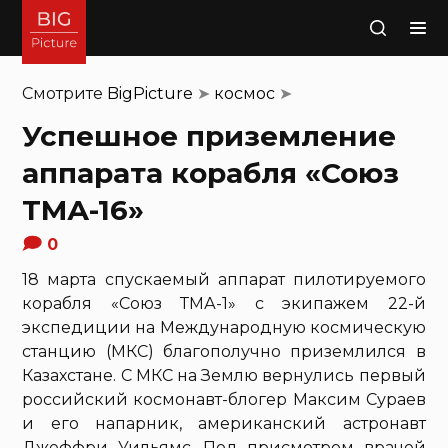
Поиск
Смотрите
BigPicture
➤
космос
➤
Успешное приземление
аппарата корабля «Союз
ТМА-16»
0
18 марта спускаемый аппарат пилотируемого
корабля «Союз ТМА-1» с экипажем 22-й
экспедиции на Международную космическую
станцию (МКС) благополучно приземлился в
Казахстане. С МКС на Землю вернулись первый
российский космонавт-блогер Максим Сураев
и его напарник, американский астронавт
Джеффри Уильямс. Под присмотром врачей