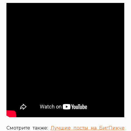
Смотрите также:
Лучшие посты на БигПикче