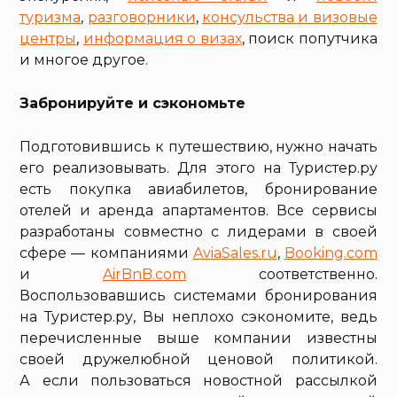
туризма
,
разговорники
,
консульства и визовые
центры
,
информация о визах
, поиск попутчика
и многое другое.
Забронируйте и сэкономьте
Подготовившись к путешествию, нужно начать
его реализовывать. Для этого на Туристер.ру
есть покупка авиабилетов, бронирование
отелей и аренда апартаментов. Все сервисы
разработаны совместно с лидерами в своей
сфере — компаниями
AviaSales.ru
,
Booking.com
и
AirBnB.com
соответственно.
Воспользовавшись системами бронирования
на Туристер.ру, Вы неплохо сэкономите, ведь
перечисленные выше компании известны
своей дружелюбной ценовой политикой.
А если пользоваться новостной рассылкой