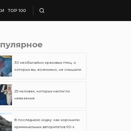
КИ
TOP 100
Поиск
пулярное
30 необычайно красивых птиц, о
которых вы, возможно, не слышали
25 человек, которых настигло
невезение
В последнюю ходку: как хоронили
криминальных авторитетов 90-х