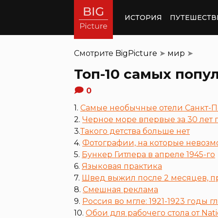
ИСТОРИЯ
ПУТЕШЕСТВ
Смотрите
BigPicture
➤
мир
➤
Топ-10 самых попу
0
1.
Самые необычные отели Санкт-П
2.
Черное море впервые за 30 лет
3.
Такого детства больше нет
4.
Фотографии, на которые невоз
5.
Бункер Гитлера в апреле 1945-го
6.
Языковая практика
7.
Швед выжил после 2 месяцев, 
8.
Смешная реклама
9.
Россия во мгле: 1921-1923 годы
10.
Обои для рабочего стола от Nati