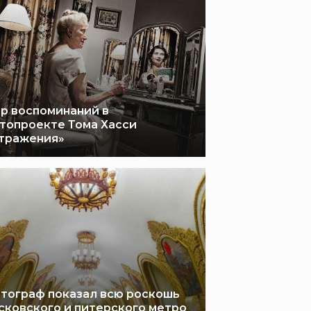
р воспоминаний в
топроекте Тома Хасси
тражения»
тограф показал всю роскошь
сковского и питерского метро