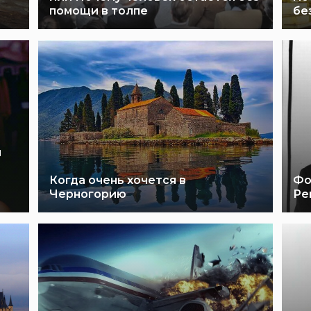
помощи в толпе
бе
и
Когда очень хочется в
Фо
Черногорию
Ре