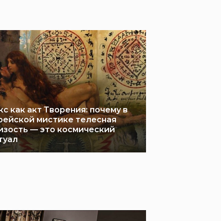
кс как акт Творения: почему в
рейской мистике телесная
изость — это космический
туал