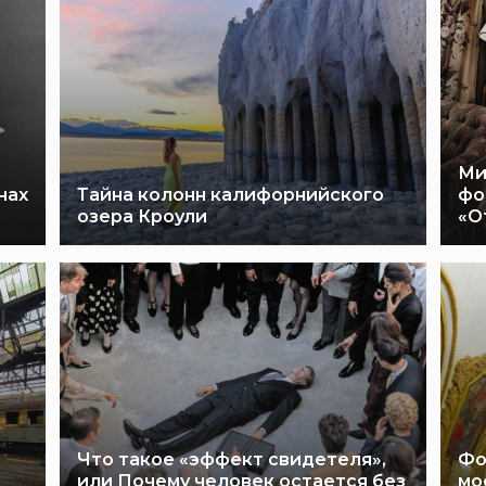
Ми
нах
Тайна колонн калифорнийского
фо
озера Кроули
«О
Что такое «эффект свидетеля»,
Фо
или Почему человек остается без
мо