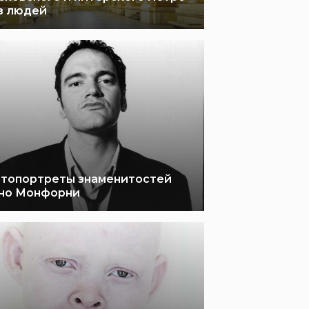
з людей
топортреты знаменитостей
но Монфорни