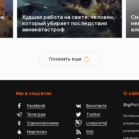
в,
Худшая работа на свете: человек,
См
который убирает последствия
не
авиакатастроф
ал
Показать еще
Мы в соцсетях
О сай
BigPic
Facebook
Вконтакте
Телеграм
Twitter
Интерне
Одноклассники
Livejournal
редакц
указани
Миртесен
RSS
страниц