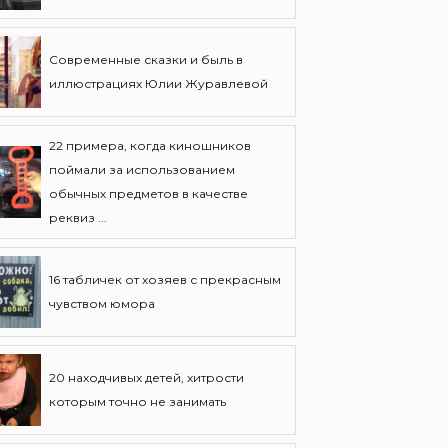
Современные сказки и быль в
иллюстрациях Юлии Журавлевой
22 примера, когда киношников
поймали за использованием
обычных предметов в качестве
реквиз ...
16 табличек от хозяев с прекрасным
чувством юмора
20 находчивых детей, хитрости
которым точно не занимать