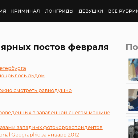
ИЯ
КРИМИНАЛ
ЛОНГРИДЫ
ДЕВУШКИ
ВСЕ РУБРИ
лярных постов февраля
По
етербурга
 покрылось льдом
можно смотреть равнодушно
проведенных в заваленной снегом машине
 глазами западных фотокорреспондентов
onal Geographic за январь 2012