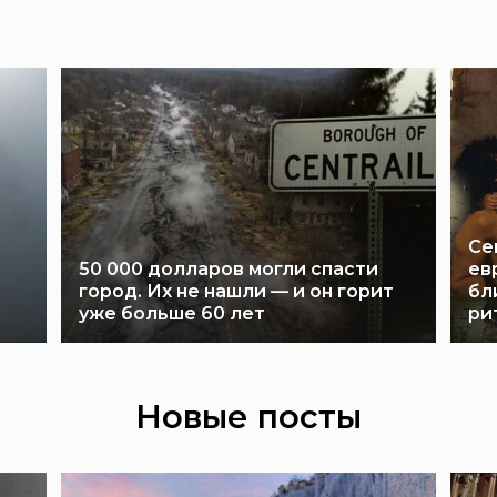
Се
50 000 долларов могли спасти
ев
город. Их не нашли — и он горит
бл
уже больше 60 лет
ри
Новые посты