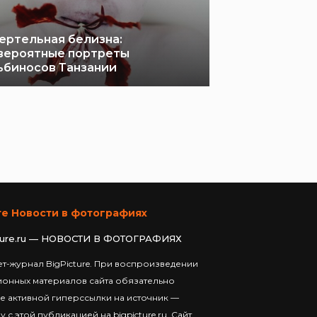
ертельная белизна:
вероятные портреты
ьбиносов Танзании
те Новости в фотографиях
ture.ru — НОВОСТИ В ФОТОГРАФИЯХ
т-журнал BigPicture. При воспроизведении
ионных материалов сайта обязательно
е активной гиперссылки на источник —
у с этой публикацией на bigpicture.ru. Сайт