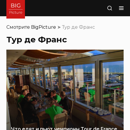
Поиск
Смотрите
BigPicture
➤
Тур де Франс
Тур де Франс
Что едят и пьют чемпионы Tour de France