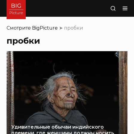
Поиск
Смотрите
BigPicture
➤
пробки
пробки
Удивительные обычаи индийского
племени, где женщины должны носить