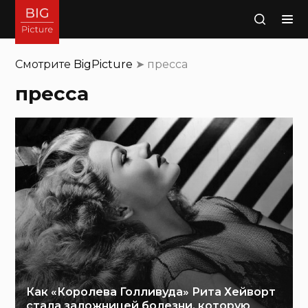
Поиск
Смотрите
BigPicture
➤
пресса
пресса
Как «Королева Голливуда» Рита Хейворт
стала заложницей болезни, которую