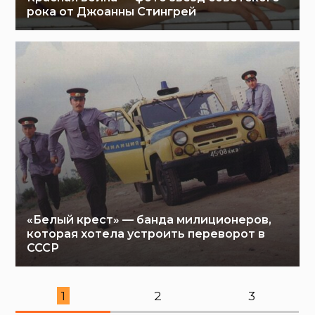
рока от Джоанны Стингрей
«Белый крест» — банда милиционеров,
которая хотела устроить переворот в
СССР
1
2
3