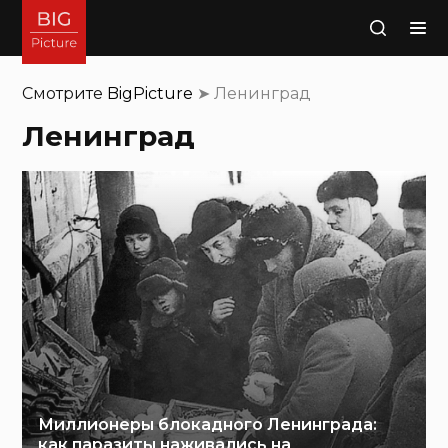
Поиск
Смотрите
BigPicture
➤
Ленинград
Ленинград
Миллионеры блокадного Ленинграда:
как паразиты наживались на