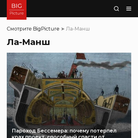
Поиск
Смотрите
BigPicture
➤
Ла-Манш
Ла-Манш
Пароход Бессемера: почему потерпел
крах проект, способный спасти от