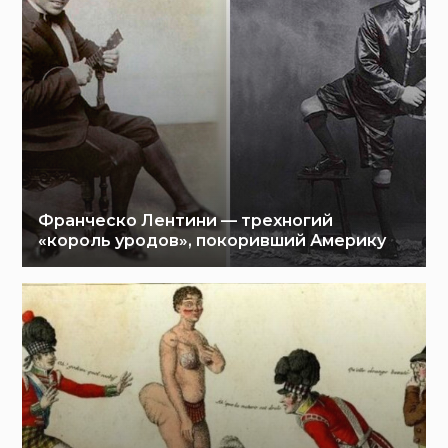
Франческо Лентини — трехногий
«король уродов», покоривший Америку