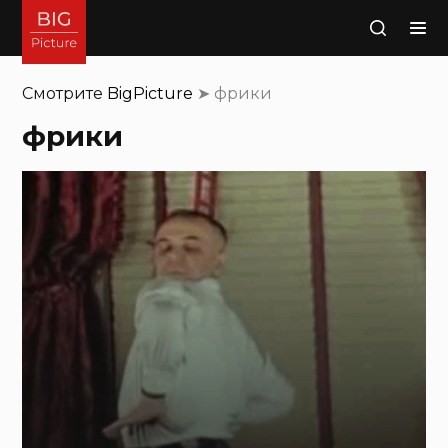
Поиск
Смотрите
BigPicture
➤
фрики
фрики