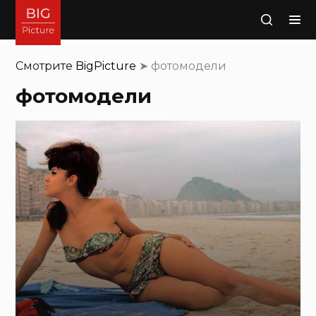
Поиск
Смотрите
BigPicture
➤
фотомодели
фотомодели