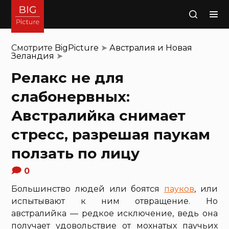
Поиск
Смотрите
BigPicture
➤
Австралия и Новая
Зеландия
➤
Релакс не для
слабонервных:
Австралийка снимает
стресс, разрешая паукам
ползать по лицу
0
Большинство людей или боятся
пауков
, или
испытывают к ним отвращение. Но
австралийка — редкое исключение, ведь она
получает удовольствие от мохнатых паучьих