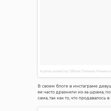
A photo posted by Official Chelseas Flower
В своем блоге в инстаграме девуш
ее часто дразнили из-за шрама, п
сама, так как то, что продавалось 