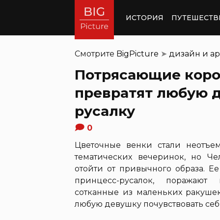
ИСТОРИЯ
ПУТЕШЕСТВ
Смотрите
BigPicture
➤
дизайн и ар
Потрясающие коро
превратят любую 
русалку
0
Цветочные венки стали неотъе
тематических вечеринок, но Че
отойти от привычного образа. Е
принцесс-русалок, поражают 
сотканные из маленьких ракушек,
любую девушку почувствовать се