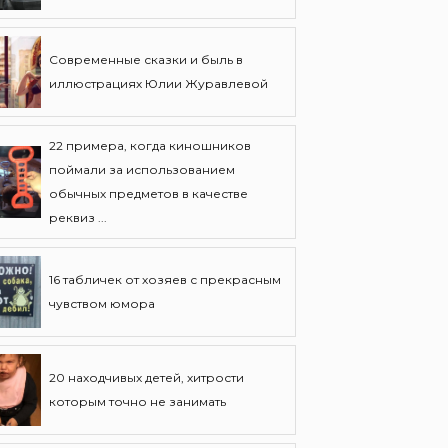
Современные сказки и быль в
иллюстрациях Юлии Журавлевой
22 примера, когда киношников
поймали за использованием
обычных предметов в качестве
реквиз ...
16 табличек от хозяев с прекрасным
чувством юмора
20 находчивых детей, хитрости
которым точно не занимать