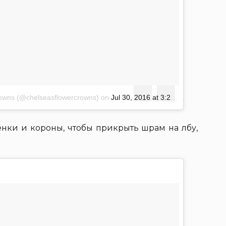
crowns (@chelseasflowercrowns)
on
Jul 30, 2016 at 3:24pm PDT
енки и короны, чтобы прикрыть шрам на лбу,