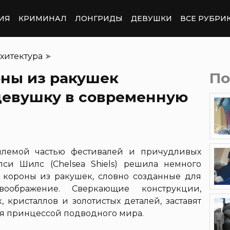
ИЯ
КРИМИНАЛ
ЛОНГРИДЫ
ДЕВУШКИ
ВСЕ РУБРИ
хитектура
➤
ны из ракушек
По
девушку в современную
млемой частью фестивалей и причудливых
лси Шилс (Chelsea Shiels) решила немного
е короны из ракушек, словно созданные для
воображение. Сверкающие конструкции,
 кристаллов и золотистых деталей, заставят
бя принцессой подводного мира.