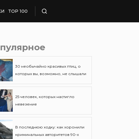
КИ
TOP 100
Поиск
пулярное
30 необычайно красивых птиц, о
которых вы, возможно, не слышали
25 человек, которых настигло
невезение
В последнюю ходку: как хоронили
криминальных авторитетов 90-х