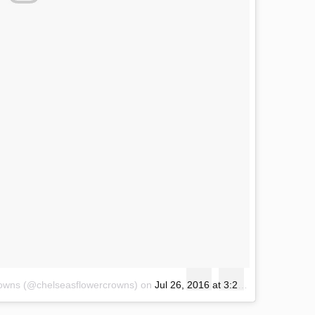
crowns (@chelseasflowercrowns)
on
Jul 26, 2016 at 3:25am PDT