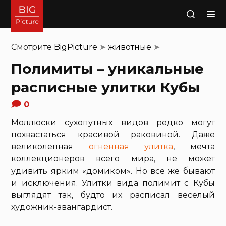
Поиск
Смотрите
BigPicture
➤
животные
➤
Полимиты – уникальные
расписные улитки Кубы
0
Моллюски сухопутных видов редко могут
похвастаться красивой раковиной. Даже
великолепная
огненная улитка
, мечта
коллекционеров всего мира, не может
удивить ярким «домиком». Но все же бывают
и исключения. Улитки вида полимит с Кубы
выглядят так, будто их расписал веселый
художник-авангардист.