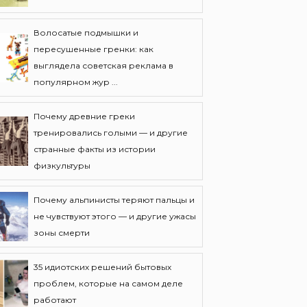
Волосатые подмышки и
пересушенные гренки: как
выглядела советская реклама в
популярном жур ...
Почему древние греки
тренировались голыми — и другие
странные факты из истории
физкультуры
Почему альпинисты теряют пальцы и
не чувствуют этого — и другие ужасы
зоны смерти
35 идиотских решений бытовых
проблем, которые на самом деле
работают