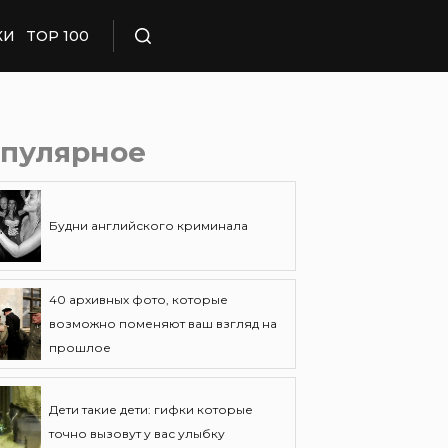
КИ
TOP 100
Поиск
пулярное
Будни английского криминала
40 архивных фото, которые
возможно поменяют ваш взгляд на
прошлое
Дети такие дети: гифки которые
точно вызовут у вас улыбку