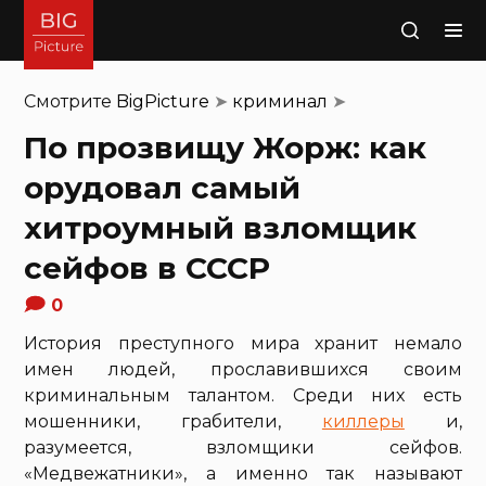
Поиск
Смотрите
BigPicture
➤
криминал
➤
По прозвищу Жорж: как
орудовал самый
хитроумный взломщик
сейфов в СССР
0
История преступного мира хранит немало
имен людей, прославившихся своим
криминальным талантом. Среди них есть
мошенники, грабители,
киллеры
и,
разумеется, взломщики сейфов.
«Медвежатники», а именно так называют