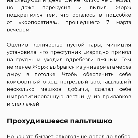
на следующий день. Он не только не спешил,
но даже перекусил и выпил. Жорж
подкрепился тем, что осталось в подсобке
от «корпоратива», прошедшего 7 марта
вечером.
Оценив количество пустой тары, милиция
установила, что преступник «изрядно принял
на грудь» и уходил вдребезги пьяным. Тем
не менее Жорж выбрался из универмага через
дыру в потолке. Чтобы обеспечить себе
комфортный отход, нетрезвый вор, тащивший
несколько мешков добычи, сделал себе
импровизированную лестницу из прилавков
и стеллажей.
Прохудившееся пальтишко
Но как это бывает, алкоголь не довел до добра.