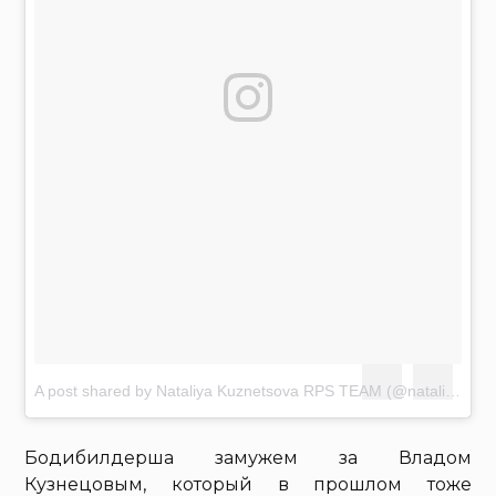
A post shared by Nataliya Kuznetsova RPS TEAM (@nataliya.amazonka)
Бодибилдерша замужем за Владом
Кузнецовым, который в прошлом тоже