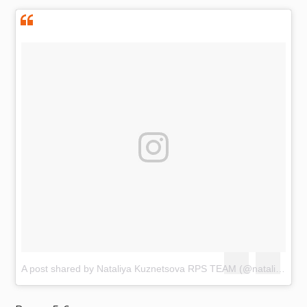
A post shared by Nataliya Kuznetsova RPS TEAM (@nataliya.amazonka)