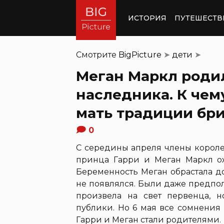
ИСТОРИЯ
ПУТЕШЕСТВ
Смотрите
BigPicture
➤
дети
➤
Меган Маркл роди
наследника. К че
мать традиции бр
0
С середины апреля члены корол
принца Гарри и Меган Маркл о
Беременность Меган обрастала 
не появлялся. Были даже предпол
произвела на свет первенца, 
публики. Но 6 мая все сомнения
Гарри и Меган стали родителями.