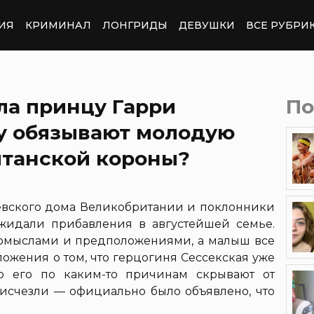
ИЯ
КРИМИНАЛ
ЛОНГРИДЫ
ДЕВУШКИ
ВСЕ РУБРИ
ла принцу Гарри
По
му обязывают молодую
итанской короны?
евского дома Великобритании и поклонники
жидали прибавления в августейшей семье.
домыслами и предположениями, а малыш все
ожения о том, что герцогиня Сессекская уже
но его по каким-то причинам скрывают от
 исчезли — официально было объявлено, что