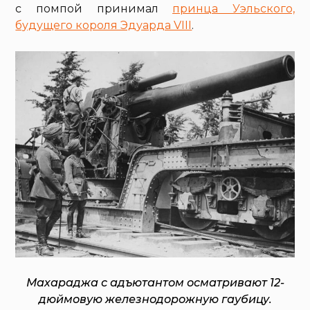
с помпой принимал
принца Уэльского,
будущего короля Эдуарда VIII
.
Махараджа с адъютантом осматривают 12-
дюймовую железнодорожную гаубицу.