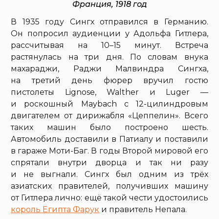
Франция, 1918 год
В 1935 году Сингх отправился в Германию.
Он попросил аудиенции у Адольфа Гитлера,
рассчитывая на 10–15 минут. Встреча
растянулась на три дня. По словам внука
махараджи, Раджи Малвиндра Сингха,
на третий день фюрер вручил гостю
пистолеты Lignose, Walther и Luger —
и роскошный Maybach с 12-цилиндровым
двигателем от дирижабля «Цеппелин». Всего
таких машин было построено шесть.
Автомобиль доставили в Патиалу и поставили
в гараже Моти-Баг. В годы Второй мировой его
спрятали внутри дворца и так ни разу
и не выгнали. Сингх был одним из трёх
азиатских правителей, получивших машину
от Гитлера лично: ещё такой чести удостоились
король Египта Фарук
и правитель Непала.