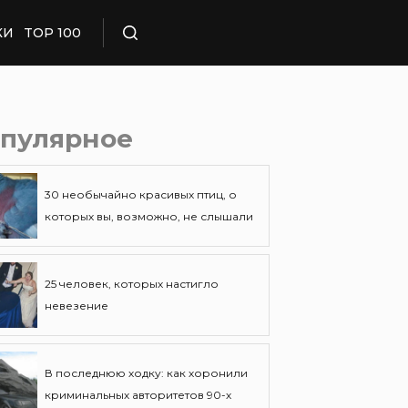
КИ
TOP 100
Поиск
пулярное
30 необычайно красивых птиц, о
которых вы, возможно, не слышали
25 человек, которых настигло
невезение
В последнюю ходку: как хоронили
криминальных авторитетов 90-х