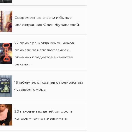
Современные сказки и быль в
иллюстрациях Юлии Журавлевой
22 примера, когда киношников
поймали за использованием
обычных предметов в качестве
реквиз ...
16 табличек от хозяев с прекрасным
чувством юмора
20 находчивых детей, хитрости
которым точно не занимать