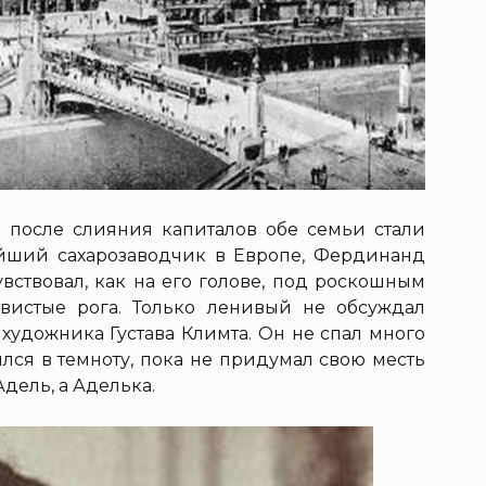
а после слияния капиталов обе семьи стали
ейший сахарозаводчик в Европе, Фердинанд
увствовал, как на его голове, под роскошным
твистые рога. Только ленивый не обсуждал
художника Густава Климта. Он не спал много
лся в темноту, пока не придумал свою месть
дель, а Аделька.