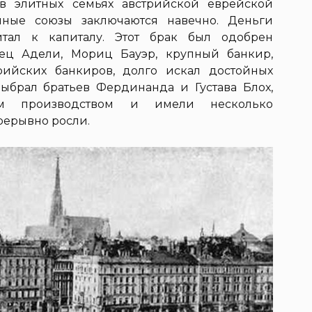
в элитных семьях австрийской еврейской
чные союзы заключаются навечно. Деньги
тал к капиталу. Этот брак был одобрен
тец Адели, Мориц Бауэр, крупный банкир,
рийских банкиров, долго искал достойных
ыбрал братьев Фердинанда и Густава Блох,
ым производством и имели несколько
рерывно росли.