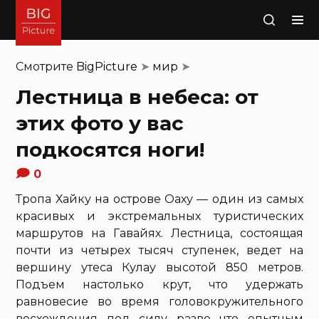
Поиск
Смотрите
BigPicture
➤
мир
➤
Лестница в небеса: от
этих фото у вас
подкосятся ноги!
0
Тропа Хайку на острове Оаху — один из самых
красивых и экстремальных туристических
маршрутов на Гавайях. Лестница, состоящая
почти из четырех тысяч ступенек, ведет на
вершину утеса Кулау высотой 850 метров.
Подъем настолько крут, что удержать
равновесие во время головокружительного
восхождения под силу разве что опытным