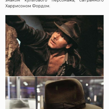
знаком культового персонажа, сыгранного
Харрисоном Фордом.