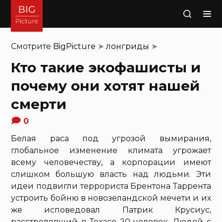
Поиск
Смотрите
BigPicture
➤
лонгриды
➤
Кто такие экофашисты и
почему они хотят нашей
смерти
0
Белая раса под угрозой вымирания,
глобальное изменение климата угрожает
всему человечеству, а корпорации имеют
слишком большую власть над людьми. Эти
идеи подвигли террориста Брентона Таррента
устроить бойню в новозеландской мечети и их
же исповедовал Патрик Крусиус,
расстрелявший в Техасе 20 человек. Людей с