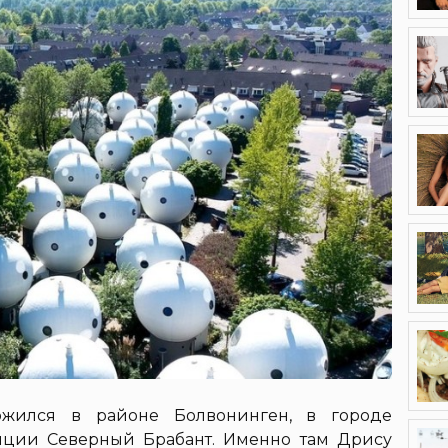
ложился в районе Болвонинген, в городе
нции Северный Брабант. Именно там Дрису