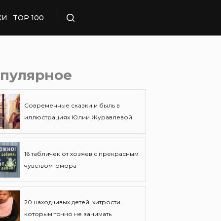
КИ
TOP 100
Поиск
пулярное
Современные сказки и быль в
иллюстрациях Юлии Журавлевой
16 табличек от хозяев с прекрасным
чувством юмора
20 находчивых детей, хитрости
которым точно не занимать