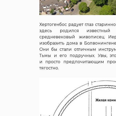
Хертогенбос радует глаз старинн
здесь родился известный 
средневековый живописец Иер
изобразить дома в Болвонингене
Они бы стали отличным инструм
Тьмы и его подручных. Увы, эт
и просто предпочитающим прос
тягостно.