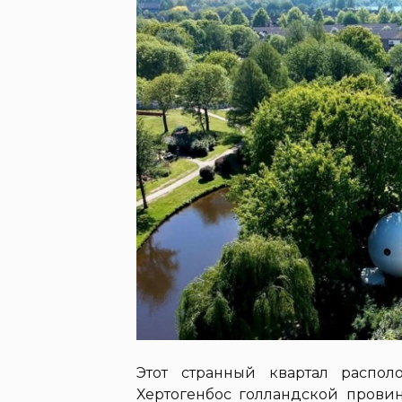
Этот странный квартал распо
Хертогенбос голландской прови