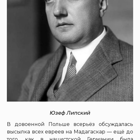
Юзеф Липский
В довоенной Польше всерьёз обсуждалась
высылка всех евреев на Мадагаскар — ещё до
того, как в нацистской Германии была