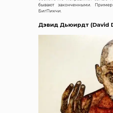
бывают законченными. Приме
БигПикчи.
Дэвид Дьюирдт (David 