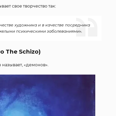
ает свое творчество так:
ачестве художника и в качестве посредника
яжелыми психическими заболеваниями».
 The Schizo)
н называет, «демонов».