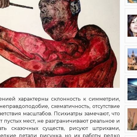
енией характерны склонность к симметрии,
неправдоподобие, схематичность, отсутствие
етствия масштабов. Психиатры замечают, что
 пустых мест, не разграничивают реальное и
ать сказочных существ, рисуют штрихами,
елкие детали рисунка, но их работы редко