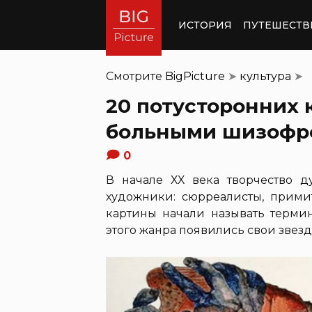
ИСТОРИЯ
ПУТЕШЕСТВ
Смотрите
BigPicture
➤
культура
➤
20 потусторонних 
больными шизофр
0
В начале ХХ века творчество д
художники: сюрреалисты, примит
картины начали называть термино
этого жанра появились свои звезд