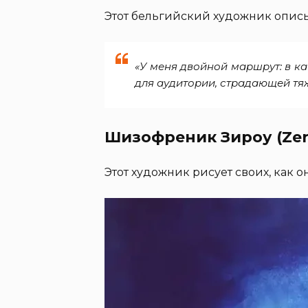
Этот бельгийский художник описыв
«У меня двойной маршрут: в к
для аудитории, страдающей т
Шизофреник Зироу (Zero
Этот художник рисует своих, как о