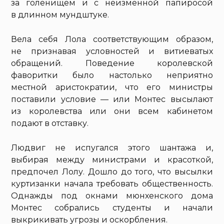
за голенищем и с неизменной папиросой
в длинном мундштуке.
Вела себя Лола соответствующим образом,
не признавая условностей и витиеватых
обращений. Поведение королевской
фаворитки было настолько неприятно
местной аристократии, что его министры
поставили условие — или Монтес высылают
из королевства или они всем кабинетом
подают в отставку.
Людвиг не испугался этого шантажа и,
выбирая между министрами и красоткой,
предпочел Лолу. Дошло до того, что высылки
куртизанки начала требовать общественность.
Однажды под окнами мюнхенского дома
Монтес собрались студенты и начали
выкрикивать угрозы и оскорбления.