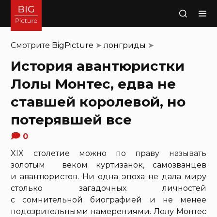
Поиск
Смотрите
BigPicture
➤
лонгриды
➤
История авантюристки
Лолы Монтес, едва не
ставшей королевой, но
потерявшей все
0
XIX столетие можно по праву называть
золотым веком куртизанок, самозванцев
и авантюристов. Ни одна эпоха не дала миру
столько загадочных личностей
с сомнительной биографией и не менее
подозрительными намерениями. Лолу Монтес