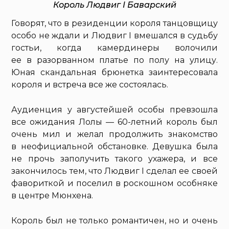
Король Людвиг I Баварский
Говорят, что в резиденции короля танцовщицу
особо не ждали и Людвиг I вмешался в судьбу
гостьи, когда камердинеры волочили
ее в разорванном платье по полу на улицу.
Юная скандальная брюнетка заинтересовала
короля и встреча все же состоялась.
Аудиенция у августейшей особы превзошла
все ожидания Лолы — 60-летний король был
очень мил и желал продолжить знакомство
в неофициальной обстановке. Девушка была
не прочь заполучить такого ухажера, и все
закончилось тем, что Людвиг I сделал ее своей
фавориткой и поселил в роскошном особняке
в центре Мюнхена.
Король был не только романтичен, но и очень