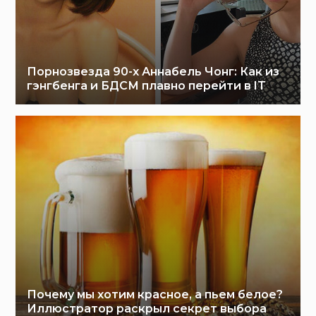
Порнозвезда 90-х Аннабель Чонг: Как из
гэнгбенга и БДСМ плавно перейти в IT
Почему мы хотим красное, а пьем белое?
Иллюстратор раскрыл секрет выбора