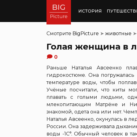
ИСТОРИЯ
ПУТЕШЕСТВ
Смотрите
BigPicture
➤
животные
➤
Голая женщина в л
0
Раньше Наталья Авсеенко пл
гидрокостюме. Она погружалась
температуре воды, чтобы попла
Учёные посчитали, что киты мо
плавать с голыми людьми, одн
млекопитающим Матрёне и Нил
знакомой, одета она или нет. Че
Наталья Авсеенко, окунулась в л
России. Она задерживала дыхание
воды -1С°. Обычный человек в та