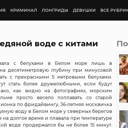
ИЯ
КРИМИНАЛ
ЛОНГРИДЫ
ДЕВУШКИ
ВСЕ РУБРИ
едяной воде с китами
По
авала с белухами в Белом море лишь в
 на десятиметровую глубину при минусовой
вать с прекрасными 5 метровыми белухами.
гут стать более дружелюбными, если будут
ако, как видно на фотографиях, морским
ьме просто весело поплавать со старой
мпионка по фридайвингу, 36-летняя москвичка
едяную воду в Белом море у северных берегов
 на долгое время и плавала при температуре
кой воде продержался бы не более 15 минут.